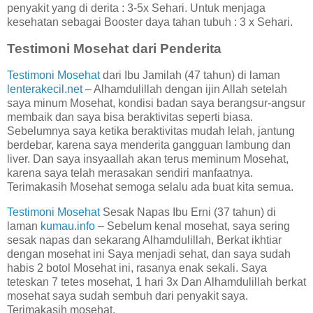
penyakit yang di derita : 3-5x Sehari. Untuk menjaga
kesehatan sebagai Booster daya tahan tubuh : 3 x Sehari.
Testimoni Mosehat dari Penderita
Testimoni Mosehat
dari Ibu Jamilah (47 tahun) di laman
lenterakecil.net
– Alhamdulillah dengan ijin Allah setelah
saya minum Mosehat, kondisi badan saya berangsur-angsur
membaik dan saya bisa beraktivitas seperti biasa.
Sebelumnya saya ketika beraktivitas mudah lelah, jantung
berdebar, karena saya menderita gangguan lambung dan
liver. Dan saya insyaallah akan terus meminum Mosehat,
karena saya telah merasakan sendiri manfaatnya.
Terimakasih Mosehat semoga selalu ada buat kita semua.
Testimoni Mosehat
Sesak Napas Ibu Erni (37 tahun) di
laman
kumau.info
– Sebelum kenal mosehat, saya sering
sesak napas dan sekarang Alhamdulillah, Berkat ikhtiar
dengan mosehat ini Saya menjadi sehat, dan saya sudah
habis 2 botol Mosehat ini, rasanya enak sekali. Saya
teteskan 7 tetes mosehat, 1 hari 3x Dan Alhamdulillah berkat
mosehat saya sudah sembuh dari penyakit saya.
Terimakasih mosehat.