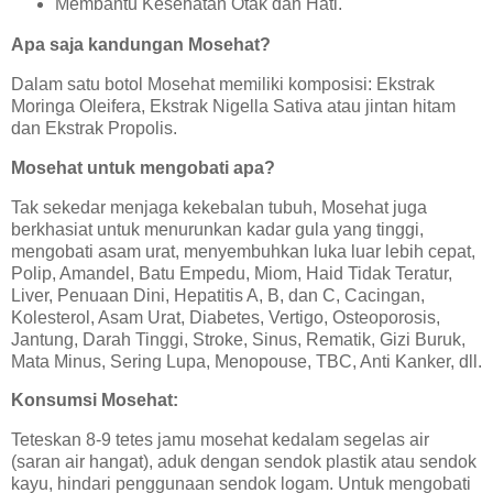
Membantu Kesehatan Otak dan Hati.
Apa saja kandungan Mosehat?
Dalam satu botol Mosehat memiliki komposisi: Ekstrak
Moringa Oleifera, Ekstrak Nigella Sativa atau jintan hitam
dan Ekstrak Propolis.
Mosehat untuk mengobati apa?
Tak sekedar menjaga kekebalan tubuh, Mosehat juga
berkhasiat untuk menurunkan kadar gula yang tinggi,
mengobati asam urat, menyembuhkan luka luar lebih cepat,
Polip, Amandel, Batu Empedu, Miom, Haid Tidak Teratur,
Liver, Penuaan Dini, Hepatitis A, B, dan C, Cacingan,
Kolesterol, Asam Urat, Diabetes, Vertigo, Osteoporosis,
Jantung, Darah Tinggi, Stroke, Sinus, Rematik, Gizi Buruk,
Mata Minus, Sering Lupa, Menopouse, TBC, Anti Kanker, dll.
Konsumsi Mosehat:
Teteskan 8-9 tetes jamu mosehat kedalam segelas air
(saran air hangat), aduk dengan sendok plastik atau sendok
kayu, hindari penggunaan sendok logam. Untuk mengobati